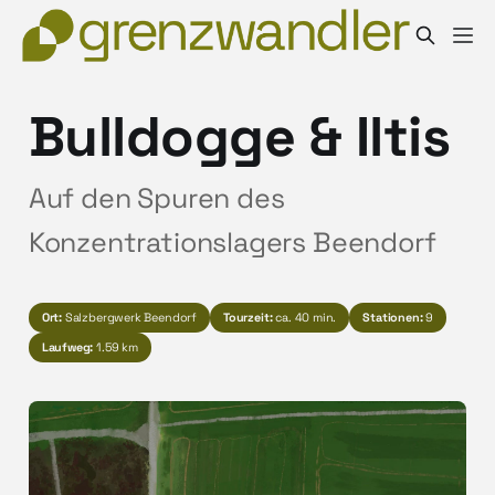
Bulldogge & Iltis
Auf den Spuren des
Konzentrationslagers Beendorf
Ort:
Salzbergwerk Beendorf
Tourzeit:
ca. 40 min.
Stationen:
9
Laufweg:
1.59 km