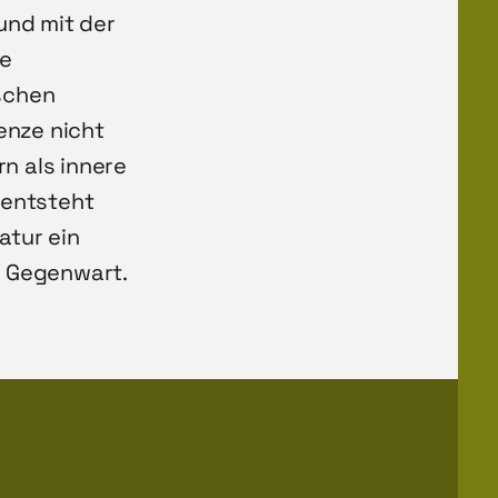
und mit der
ie
schen
enze nicht
rn als innere
 entsteht
atur ein
d Gegenwart.