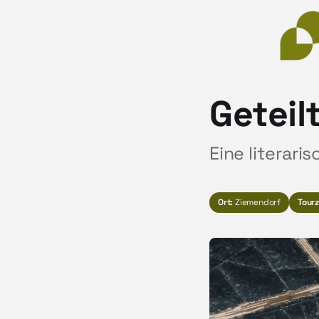
Geteil
Eine literar
Ort:
Ziemendorf
Tourz