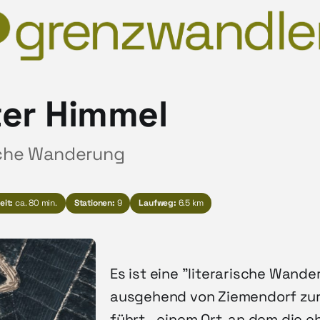
ter Himmel
ische Wanderung
eit:
ca. 80 min.
Stationen:
9
Laufweg:
6.5 km
Es ist eine "literarische Wande
ausgehend von Ziemendorf zur 
führt - einem Ort, an dem die 