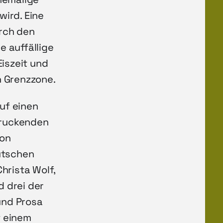
wird. Eine
urch den
e auffällige
Eiszeit und
n Grenzzone.
uf einen
druckenden
von
utschen
Christa Wolf,
d drei der
 und Prosa
t einem